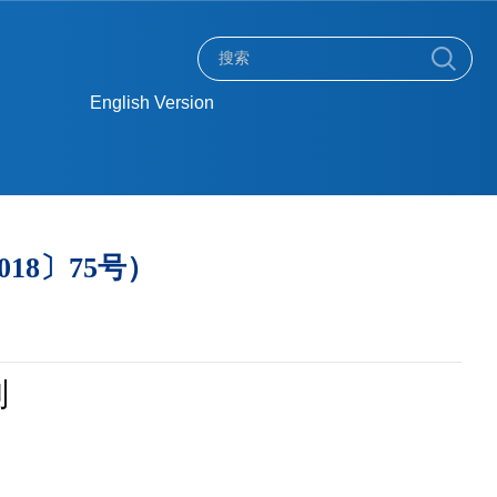
English Version
18〕75号）
则