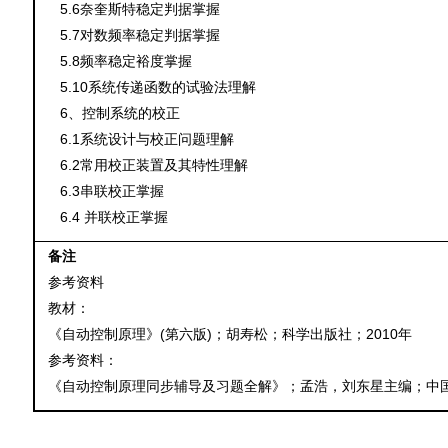
5.6
奈奎斯特稳定判据
掌握
5.7
对数频率稳定判据
掌握
5.8
频率稳定裕度
掌握
5.10
系统传递函数的试验法
理解
6
、控制系统的校正
6.1
系统设计与校正问题
理解
6.2
常用校正装置及其特性
理解
6.3
串联校正
掌握
6.4
并联校正
掌握
备注
参考资料
教材：
(
)
2010
《自动控制原理》
第六版
；胡寿松；科学出版社；
年
参考资料：
《自动控制原理同步辅导及习题全解》；孟浩，刘东星主编；中