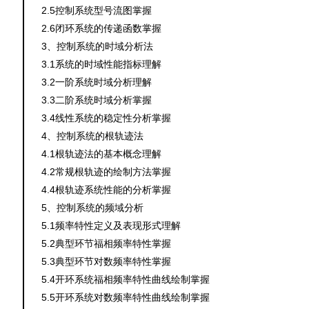
2.5
控制系统型号流图
掌握
2.6
闭环系统的传递函数
掌握
3
、控制系统的时域分析法
3.1
系统的时域性能指标
理解
3.2
一阶系统时域分析
理解
3.3
二阶系统时域分析
掌握
3.4
线性系统的稳定性分析
掌握
4
、控制系统的根轨迹法
4.1
根轨迹法的基本概念
理解
4.2
常规根轨迹的绘制方法
掌握
4.4
根轨迹系统性能的分析
掌握
5
、控制系统的频域分析
5.1
频率特性定义及表现形式
理解
5.2
典型环节福相频率特性
掌握
5.3
典型环节对数频率特性
掌握
5.4
开环系统福相频率特性曲线绘制
掌握
5.5
开环系统对数频率特性曲线绘制
掌握