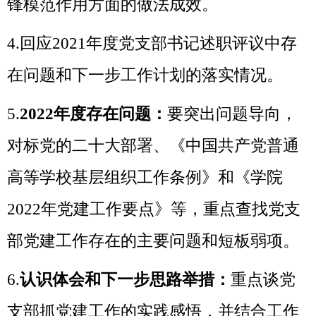
锋模范作用方面的做法成效。
4
.回应2021年度党支部书记述职评议
中存
在问题和下一步工作计划的
落实情况。
5
.
2022年度
存在问题
：
要突出问题导向，
对标党的二十大部署、《中国共产党普通
高等学校基层组织工作条例》和
《
学院
2022
年
党建工作要点
》
等，重点查找
党支
部
党建工作存在的主要问题和短板弱项。
6.
认识体会和下一步思路举措：
重点谈党
支部抓党建工作的实践感悟，并结合工作