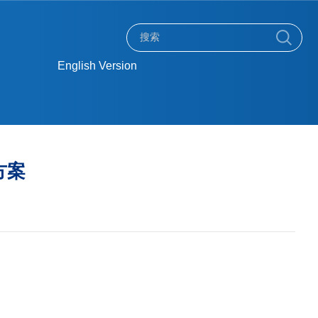
English Version
方案