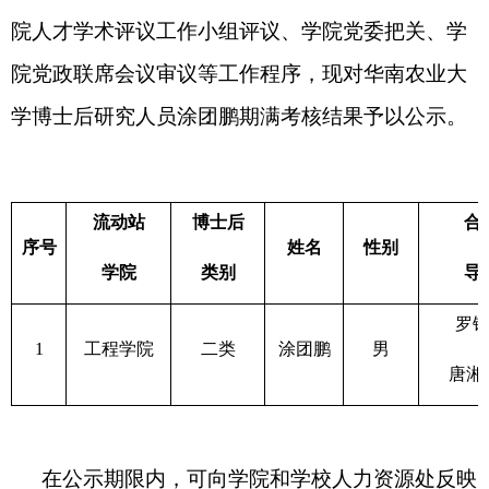
院人才学术评议工作小组评议、学院党委把关、学
院党政联席会议审议等工作程序，现对华南农业大
学博士后研究人员
涂团鹏
期满考核结果予以公示。
流动站
博士后
合
序号
姓名
性别
学院
类别
导
罗
1
工程学院
二
类
涂团鹏
男
唐湘
在公示期限内，可向学院和学校人力资源处反映