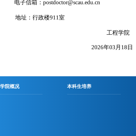
电子信箱：
postdoctor
@scau.edu.cn
地址：行政楼
9
11
室
工程学院
202
6
年
03
月
18
日
学院概况
本科生培养