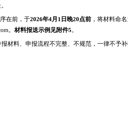
处。
排序在前，于
2026年
4月
1
日
晚
20
点前
，将材料命名
com。
材料报送示例见附件
5
。
申报材料、申报流程不完整、不规范，一律不予补