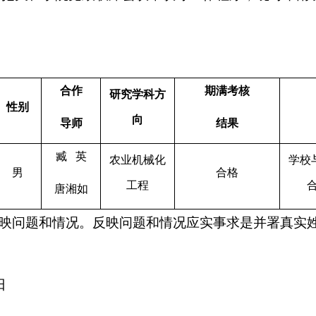
合作
期满
考核
研究学科方
性别
向
导师
结果
臧
英
农业机械化
学校
男
合格
工程
唐湘如
映问题和情况。反映问题和情况应实事求是并署真实
日