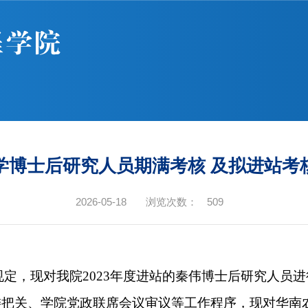
学博士后研究人员期满考核 及拟进站考
2026-05-18
浏览次数：
509
规定，现对我院
2023年度进站的
秦伟
博士后研究人员进
委把关、学院党政联席会议审议等工作程序，现对华南