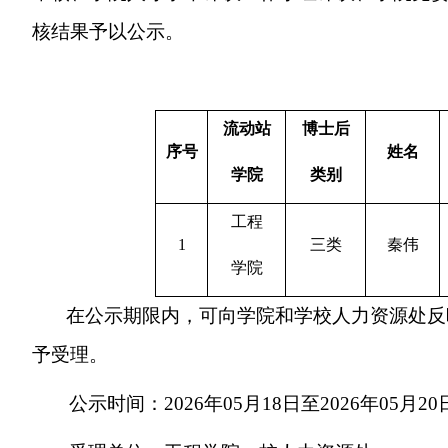
核
结果予以公示。
流动站
博士后
序号
姓名
学院
类别
工程
1
三
类
秦伟
学院
在公示期限内，可向学院和学校人力资源处反
予受理。
公示时间：
202
6
年
05
月
18
日至
202
6
年
05
月
20