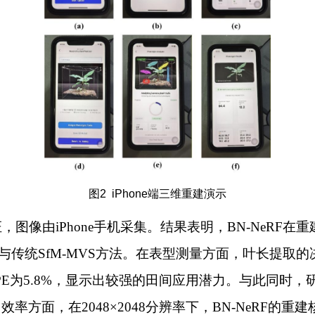
图2 iPhone端三维重建演示
iPhone手机采集。结果表明，BN-NeRF在重建质量上取
方法与传统SfM-MVS方法。在表型测量方面，叶长提取的决定
962、MAPE为5.8%，显示出较强的田间应用潜力。与此
，在2048×2048分辨率下，BN-NeRF的重建核心计算