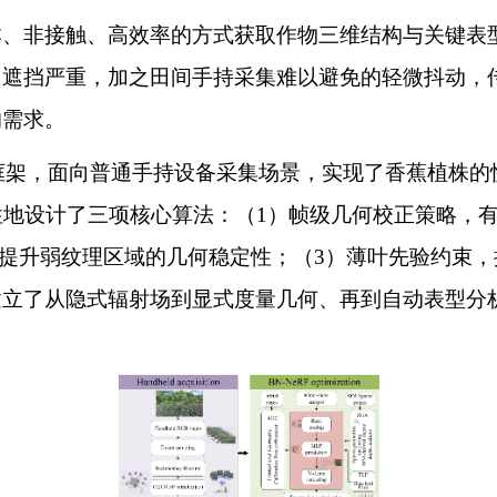
本、非接触、高效率的方式获取作物三维结构与关键表
自遮挡严重，加之田间手持采集难以避免的轻微抖动，
的需求。
框架，面向普通手持设备采集场景，实现了香蕉植株的快速
性地设计了三项核心算法：（1）帧级几何校正策略，
著提升弱纹理区域的几何稳定性；（3）薄叶先验约束
建立了从隐式辐射场到显式度量几何、再到自动表型分