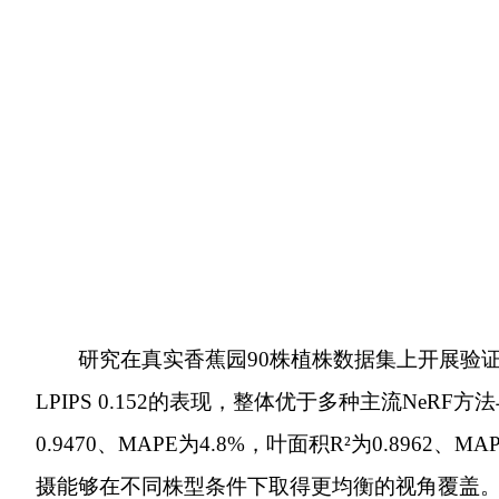
研究在真实香蕉园90株植株数据集上开展验证，图像由
LPIPS 0.152的表现，整体优于多种主流NeRF
0.9470、MAPE为4.8%，叶面积R²为0.8
摄能够在不同株型条件下取得更均衡的视角覆盖。效率方面