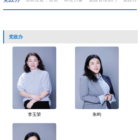
党政办
李玉荣
朱昀