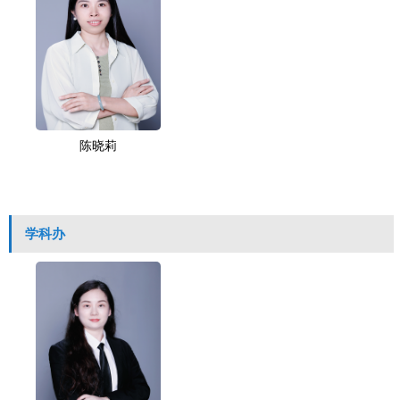
陈晓莉
学科办