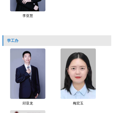
李亚慧
学工办
邱亚龙
梅宏玉