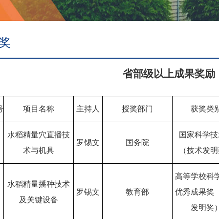
奖
省部级以上成果奖励
号
项目名称
主持人
授奖部门
获奖类
水稻精量穴直播技
国家科学技
罗锡文
国务院
术与机具
（技术发明
高等学校科
水稻精量播种技术
罗锡文
教育部
优秀成果奖
及关键设备
发明奖