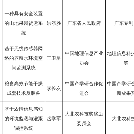
一种具有安全装置
的山地果园货运系
洪添胜
广东省人民政府
广东专利
统
基于无线传感器网
中国地理信息产业
地理信息科
络的养殖水环境空
王卫星
协会
奖
间监测系统
粮食高效节能干燥
中国产学研合作促
中国产学研
李长友
成套技术及装备
进会
新成果
基于农情信息感知
大北农科技奖奖励
的环境监测与灌溉
岳学军
大北农科
委员会
调控系统