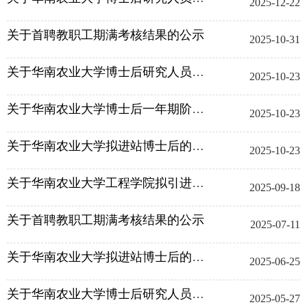
2025-12-22
关于首聘教职工期满考核结果的公示
2025-10-31
关于华南农业大学博士后研究人员期满考核结果的公示
2025-10-23
关于华南农业大学博士后一年期阶段性考核结果的公示
2025-10-23
关于华南农业大学拟进站博士后的公示
2025-10-23
关于华南农业大学工程学院拟引进人才人选的公示
2025-09-18
关于首聘教职工期满考核结果的公示
2025-07-11
关于华南农业大学拟进站博士后的公示
2025-06-25
关于华南农业大学博士后研究人员期满考核结果的公示
2025-05-27